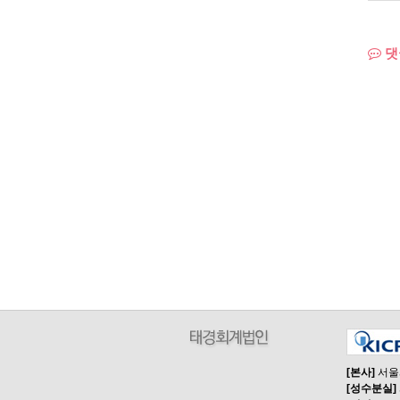
댓
[본사]
서울시
[성수분실]