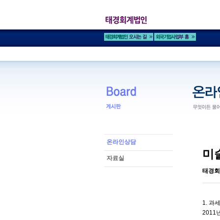
온라인상담
미
자료실
태경회
1. 
201