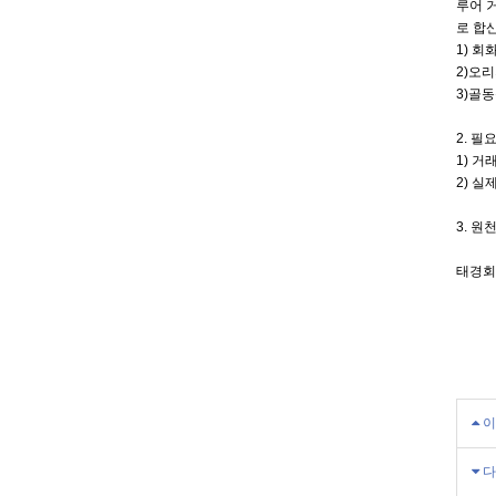
루어 
로 합
1) 
2)오
3)골동
2. 필
1) 
2) 
3. 
태경회계
이
다