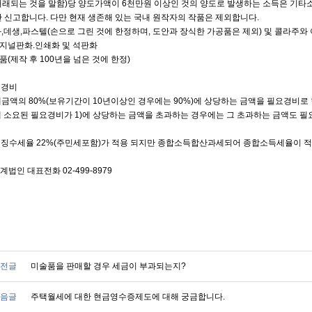
거래되는 것을 말함)당 양도가액이 6천만원 이상인 것의 양도로 발생하는 소득은 기
산 신고합니다. 다만 현재 생존해 있는 국내 원작자의 작품은 제외합니다.
회화,데생,파스텔(손으로 그린 것에 한정하며, 도안과 장식한 가공품은 제외) 및 콜라주와
리지널판화.인쇄화 및 석판화
품(제작 후 100년을 넘은 것에 한정)
요경비
거래금액의 80%(보유기간이 10년이상인 경우에는 90%)에 상당하는 금액을 필요경비로 
실제 소요된 필요경비가 1)에 상당하는 금액을 초과하는 경우에는 그 초과하는 금액도 
원천징수세율 22%(주민세포함)가 적용 되지만 종합소득합산과세되어 종합소득세율이 
법인 대표전화 02-499-8979
전글
미술품을 판매할 경우 세금이 부과되는지?
음글
주택월세에 대한 현금영수증제도에 대해 궁금합니다.